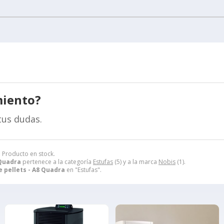
miento?
tus dudas.
. Producto en stock.
 Quadra
pertenece a la categoría
Estufas
(5) y a la marca
Nobis
(1).
e pellets - A8 Quadra
en "Estufas".