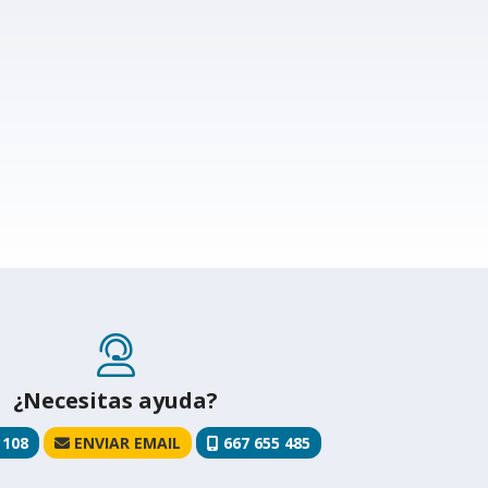
¿Necesitas ayuda?
 108
ENVIAR EMAIL
667 655 485