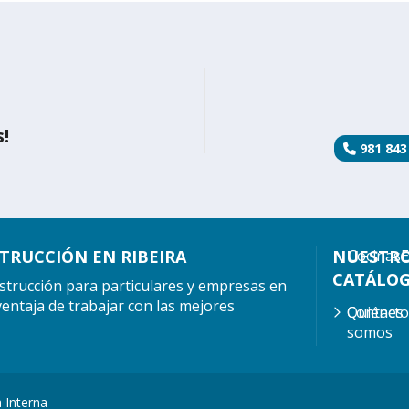
!
981 843
TRUCCIÓN EN RIBEIRA
NUESTR
Cocinas
E
CATÁLO
strucción para particulares y empresas en
a ventaja de trabajar con las mejores
Quiénes
Contact
somos
 Interna