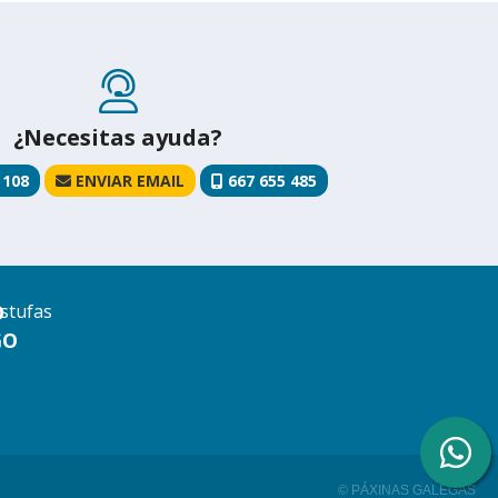
¿Necesitas ayuda?
 108
ENVIAR EMAIL
667 655 485
O
stufas
GO
o
© PÁXINAS GALEGAS