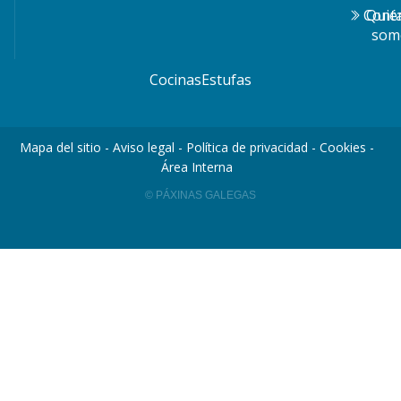
Cont
Quié
som
Cocinas
Estufas
Mapa del sitio
-
Aviso legal
-
Política de privacidad
-
Cookies
-
Área Interna
© PÁXINAS GALEGAS